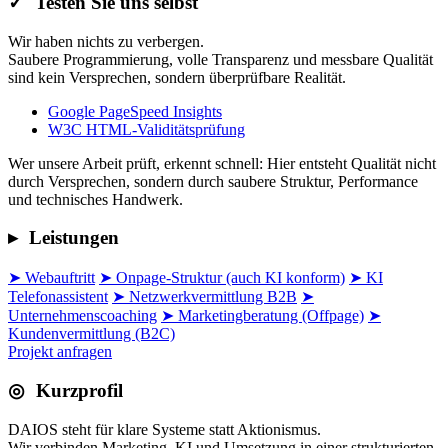
✓
Testen Sie uns selbst
Wir haben nichts zu verbergen.
Saubere Programmierung, volle Transparenz und messbare Qualität
sind kein Versprechen, sondern überprüfbare Realität.
Google PageSpeed Insights
W3C HTML-Validitätsprüfung
Wer unsere Arbeit prüft, erkennt schnell: Hier entsteht Qualität nicht
durch Versprechen, sondern durch saubere Struktur, Performance
und technisches Handwerk.
▸
Leistungen
➤ Webauftritt
➤ Onpage-Struktur (auch KI konform)
➤ KI
Telefonassistent
➤ Netzwerkvermittlung B2B
➤
Unternehmenscoaching
➤ Marketingberatung (Offpage)
➤
Kundenvermittlung (B2C)
Projekt anfragen
◎
Kurzprofil
DAIOS steht für klare Systeme statt Aktionismus.
Wir verbinden Marketing, KI und Umsetzung in einer strukturierten